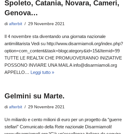
Spoleto, Catania, Novara, Cameri,
Genova…
di
afterbit
29 Novembre 2021
Il 4 novembre sta diventando una giornata nazionale
antimilitarista Vedi su http://www.disarmiamoli.org/index.php?
option=com_content&task=blogcategory&id=15&Itemid=99
TUTTE LE REALTA’ CHE PROMUOVERANNO INIZIATIVE
POSSONO INVIARE UNA MAIL A info@disarmiamoli.org
APPELLO…
Leggi tutto »
Gelmini su Marte.
di
afterbit
29 Novembre 2021
Un miliardo e cento milioni di euro per un progetto da “guerre
stellari” Comunicato della Rete nazionale Disarmiamoli!
www.disarmiamoli.org “C’è un’eccellenza italiana da seguire