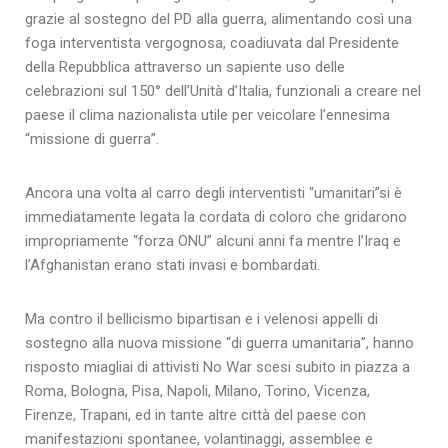
grazie al sostegno del PD alla guerra, alimentando così una
foga interventista vergognosa, coadiuvata dal Presidente
della Repubblica attraverso un sapiente uso delle
celebrazioni sul 150° dell’Unità d’Italia, funzionali a creare nel
paese il clima nazionalista utile per veicolare l’ennesima
“missione di guerra”.
Ancora una volta al carro degli interventisti “umanitari”si è
immediatamente legata la cordata di coloro che gridarono
impropriamente “forza ONU” alcuni anni fa mentre l’Iraq e
l’Afghanistan erano stati invasi e bombardati.
Ma contro il bellicismo bipartisan e i velenosi appelli di
sostegno alla nuova missione “di guerra umanitaria”, hanno
risposto miagliai di attivisti No War scesi subito in piazza a
Roma, Bologna, Pisa, Napoli, Milano, Torino, Vicenza,
Firenze, Trapani, ed in tante altre città del paese con
manifestazioni spontanee, volantinaggi, assemblee e