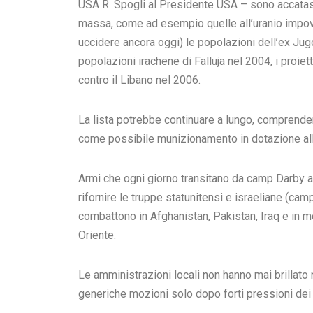
USA R. Spogli al Presidente USA – sono accatasta
massa, come ad esempio quelle all’uranio impov
uccidere ancora oggi) le popolazioni dell’ex Jugos
popolazioni irachene di Falluja nel 2004, i proiett
contro il Libano nel 2006.
La lista potrebbe continuare a lungo, comprenden
come possibile munizionamento in dotazione al
Armi che ogni giorno transitano da camp Darby attr
rifornire le truppe statunitensi e israeliane (cam
combattono in Afghanistan, Pakistan, Iraq e in mo
Oriente.
Le amministrazioni locali non hanno mai brillato 
generiche mozioni solo dopo forti pressioni dei m