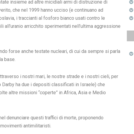
te insieme ad altre micidiali armi di distruzione di
erito, che nel 1999 hanno ucciso (e continuano ad
lavia, i traccianti al fosforo bianco usati contro le
ili all’uranio arricchito sperimentati nell’ultima aggressione
do forse anche testate nucleari, di cui da sempre si parla
la base.
averso i nostri mari, le nostre strade e i nostri cieli, per
p Darby ha due i depositi classificati in Israele) che
lte altre missioni “coperte” in Africa, Asia e Medio
nel denunciare questi traffici di morte, proponendo
ovimenti antimilitaristi.