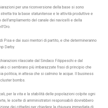
razioni per una riconversione della base si sono
stretta tra la base statunitense e le attività produttive e
o dell’ampliamento del canale dei navicelli e della
ll’Oro.
i Pisa e dai suoi mentori di partito, e che determineranno
mp Darby.
ichiarazioni rilasciate dal Sindaco Filippeschi e dal
leaks ci sembrano più imbarazzate frasi di principio che
ia politica, in attesa che si calmino le acque. Il business
e cluster bombs.
li, per la vita e la stabilità delle popolazioni colpite ogni
rte, le scelte di amministratori responsabili dovrebbero
zione dei cittadini per chiedere la chiusura immediata di