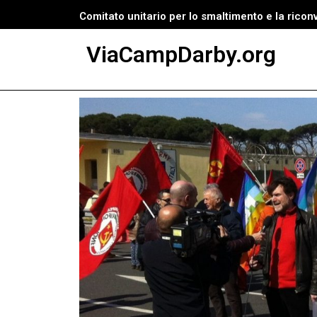
Comitato unitario per lo smaltimento e la ricon
Vai
ViaCampDarby.org
al
contenuto