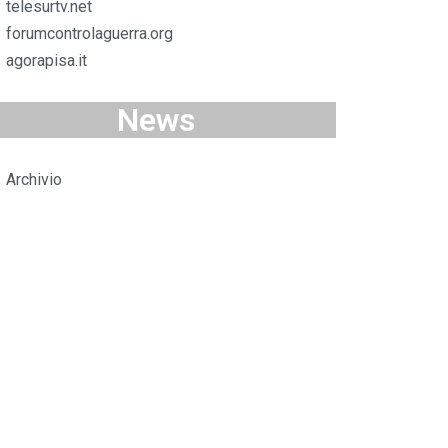
telesurtv.net
forumcontrolaguerra.org
agorapisa.it
News
Archivio