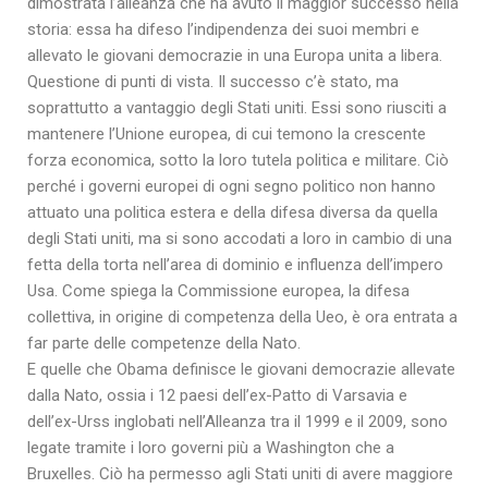
dimostrata l’alleanza che ha avuto il maggior successo nella
storia: essa ha difeso l’indipendenza dei suoi membri e
allevato le giovani democrazie in una Europa unita a libera.
Questione di punti di vista. Il successo c’è stato, ma
soprattutto a vantaggio degli Stati uniti. Essi sono riusciti a
mantenere l’Unione europea, di cui temono la crescente
forza economica, sotto la loro tutela politica e militare. Ciò
perché i governi europei di ogni segno politico non hanno
attuato una politica estera e della difesa diversa da quella
degli Stati uniti, ma si sono accodati a loro in cambio di una
fetta della torta nell’area di dominio e influenza dell’impero
Usa. Come spiega la Commissione europea, la difesa
collettiva, in origine di competenza della Ueo, è ora entrata a
far parte delle competenze della Nato.
E quelle che Obama definisce le giovani democrazie allevate
dalla Nato, ossia i 12 paesi dell’ex-Patto di Varsavia e
dell’ex-Urss inglobati nell’Alleanza tra il 1999 e il 2009, sono
legate tramite i loro governi più a Washington che a
Bruxelles. Ciò ha permesso agli Stati uniti di avere maggiore