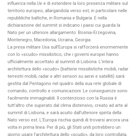
influenza nella Ue e di estendere la loro presenza militare sul
territorio europeo, allargandola verso est, in particolare nelle
repubbliche baltiche, in Romania e Bulgaria. E nella
dichiarazione del summit si indicano i paesi cui guarda la
Nato per un ulteriore allargamento: Bosnia-Erzegovina,
Montenegro, Macedonia, Ucraina, Georgia.
La presa militare Usa sull’Europa si rafforzerà enormemente
con lo «scudo» missilistico, che i governi europei hanno
ufficialmente accettato al summit di Lisbona. L’intera
architettura dello «scudo» (batterie missilistiche mobili, radar
terrestri mobili, radar e altri sensori su aerei e satelliti) sarà
gestita dal Pentagono nel quadro della sua rete globale di
comando, controllo e comunicazioni. Le conseguenze sono
facilmente immaginabili. Il contenzioso con la Russia è
tutt’altro che superato dal clima distensivo, creato ad arte al
summit di Lisbona, e sarà acuito dall’ulteriore spinta della
Nato verso est. L’Europa rischia quindi di trovarsi ancora una
volta in prima linea. Per di più, gli Stati uniti potrebbero un
giorno usare l’architettura dello «scudo», da loro controllata,