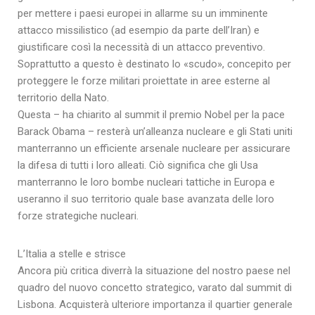
per mettere i paesi europei in allarme su un imminente
attacco missilistico (ad esempio da parte dell’Iran) e
giustificare così la necessità di un attacco preventivo.
Soprattutto a questo è destinato lo «scudo», concepito per
proteggere le forze militari proiettate in aree esterne al
territorio della Nato.
Questa – ha chiarito al summit il premio Nobel per la pace
Barack Obama – resterà un’alleanza nucleare e gli Stati uniti
manterranno un efficiente arsenale nucleare per assicurare
la difesa di tutti i loro alleati. Ciò significa che gli Usa
manterranno le loro bombe nucleari tattiche in Europa e
useranno il suo territorio quale base avanzata delle loro
forze strategiche nucleari.
L’Italia a stelle e strisce
Ancora più critica diverrà la situazione del nostro paese nel
quadro del nuovo concetto strategico, varato dal summit di
Lisbona. Acquisterà ulteriore importanza il quartier generale