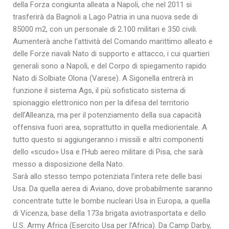
della Forza congiunta alleata a Napoli, che nel 2011 si
trasferirà da Bagnoli a Lago Patria in una nuova sede di
85000 m2, con un personale di 2.100 militari e 350 civili.
Aumenterà anche l’attività del Comando marittimo alleato e
delle Forze navali Nato di supporto e attacco, i cui quartieri
generali sono a Napoli, e del Corpo di spiegamento rapido
Nato di Solbiate Olona (Varese). A Sigonella entrerà in
funzione il sistema Ags, il più sofisticato sistema di
spionaggio elettronico non per la difesa del territorio
dell’Alleanza, ma per il potenziamento della sua capacità
offensiva fuori area, soprattutto in quella mediorientale. A
tutto questo si aggiungeranno i missili e altri componenti
dello «scudo» Usa e l’Hub aereo militare di Pisa, che sarà
messo a disposizione della Nato.
Sarà allo stesso tempo potenziata l’intera rete delle basi
Usa. Da quella aerea di Aviano, dove probabilmente saranno
concentrate tutte le bombe nucleari Usa in Europa, a quella
di Vicenza, base della 173a brigata aviotrasportata e dello
U.S. Army Africa (Esercito Usa per l’Africa). Da Camp Darby,