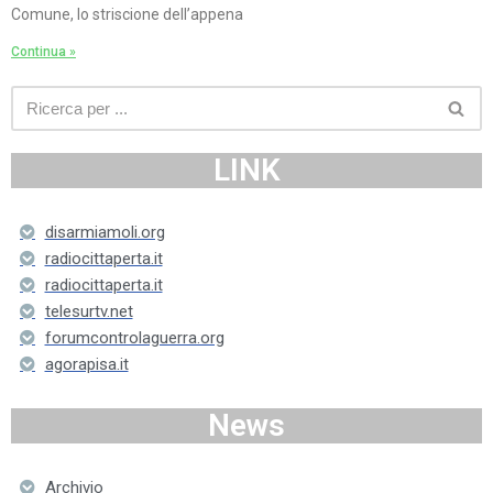
Comune, lo striscione dell’appena
Continua »
LINK
disarmiamoli.org
radiocittaperta.it
radiocittaperta.it
telesurtv.net
forumcontrolaguerra.org
agorapisa.it
News
Archivio