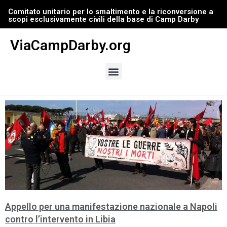
Comitato unitario per lo smaltimento e la riconversione a
scopi esclusivamente civili della base di Camp Darby
Vai
al
ViaCampDarby.org
contenuto
Appello per una manifestazione nazionale a Napoli
contro l’intervento in Libia