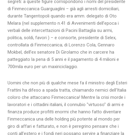
segreti: a queste figure corrispondono i nomi del presidente
di Finmeccanica Guarguaglini – già agli arresti domiciliari,
durante Tangentopoli quando era amm. delegato di Oto
Melara (nel supplemento n.41 di Avvenimenti dell’epoca i
verbali delle intercettazioni di Pacini Battaglia su armi,
politica, soldi, favori ) – e consorte, presidente di Selex,
controllata di Finmeccanica; di Lorenzo Cola, Gennaro
Mokbel, dell’ex senatore Di Girolamo che in carcere ha
patteggiato la pena di 5 anni e il pagamento di 4 milioni e
700mila euro per un maxiriciclaggio.
Uomini che non più di qualche mese fa il ministro degli Esteri
Frattini ha difeso a spada tratta, chiamando nemici dell’Italia
coloro che attaccano Finmeccanica! Mentre la crisi morde i
lavoratori e i cittadini italiani, il connubio "virtuoso" di armi e
finanza produce profitti enormi che hanno fatto diventare
Finmeccanica una delle holding più potente al mondo per
giro di affari e fatturato, e non è peregrino pensare che i
conti all’estero e i fondi neri possano servire a finanziare la