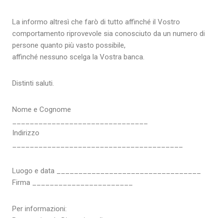
La informo altresì che farò di tutto affinché il Vostro
comportamento riprovevole sia conosciuto da un numero di
persone quanto più vasto possibile,
affinché nessuno scelga la Vostra banca.
Distinti saluti.
Nome e Cognome
_______________________________
Indirizzo
_______________________________________
Luogo e data _________________________________
Firma _______________________
Per informazioni: