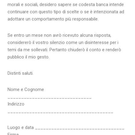
morali e sociali, desidero sapere se codesta banca intende
continuare con questo tipo di scelte o se è intenzionata ad
adottare un comportamento più responsabile.
Se entro un mese non avrò ricevuto alcuna risposta,
considererò il vostro silenzio come un disinteresse per i
temi da me sollevati. Pertanto chiuderò il conto e renderò
pubblico il mio gesto.
Distinti saluti.
Nome e Cognome
_______________________________
Indirizzo
_______________________________________
Luogo e data _________________________________
Firma _______________________