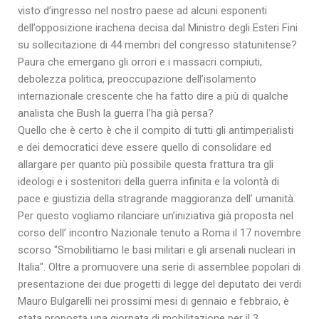
visto d’ingresso nel nostro paese ad alcuni esponenti
dell’opposizione irachena decisa dal Ministro degli Esteri Fini
su sollecitazione di 44 membri del congresso statunitense?
Paura che emergano gli orrori e i massacri compiuti,
debolezza politica, preoccupazione dell’isolamento
internazionale crescente che ha fatto dire a più di qualche
analista che Bush la guerra l’ha già persa?
Quello che è certo è che il compito di tutti gli antimperialisti
e dei democratici deve essere quello di consolidare ed
allargare per quanto più possibile questa frattura tra gli
ideologi e i sostenitori della guerra infinita e la volontà di
pace e giustizia della stragrande maggioranza dell’ umanità.
Per questo vogliamo rilanciare un’iniziativa già proposta nel
corso dell’ incontro Nazionale tenuto a Roma il 17 novembre
scorso "Smobilitiamo le basi militari e gli arsenali nucleari in
Italia". Oltre a promuovere una serie di assemblee popolari di
presentazione dei due progetti di legge del deputato dei verdi
Mauro Bulgarelli nei prossimi mesi di gennaio e febbraio, è
stata proposta una giornata di mobilitazione per il 3