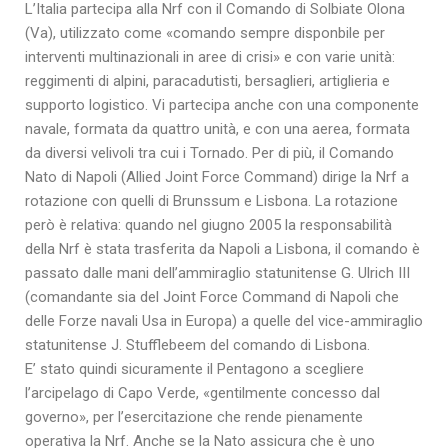
L’Italia partecipa alla Nrf con il Comando di Solbiate Olona
(Va), utilizzato come «comando sempre disponbile per
interventi multinazionali in aree di crisi» e con varie unità:
reggimenti di alpini, paracadutisti, bersaglieri, artiglieria e
supporto logistico. Vi partecipa anche con una componente
navale, formata da quattro unità, e con una aerea, formata
da diversi velivoli tra cui i Tornado. Per di più, il Comando
Nato di Napoli (Allied Joint Force Command) dirige la Nrf a
rotazione con quelli di Brunssum e Lisbona. La rotazione
però è relativa: quando nel giugno 2005 la responsabilità
della Nrf è stata trasferita da Napoli a Lisbona, il comando è
passato dalle mani dell’ammiraglio statunitense G. Ulrich III
(comandante sia del Joint Force Command di Napoli che
delle Forze navali Usa in Europa) a quelle del vice-ammiraglio
statunitense J. Stufflebeem del comando di Lisbona.
E’ stato quindi sicuramente il Pentagono a scegliere
l’arcipelago di Capo Verde, «gentilmente concesso dal
governo», per l’esercitazione che rende pienamente
operativa la Nrf. Anche se la Nato assicura che è uno