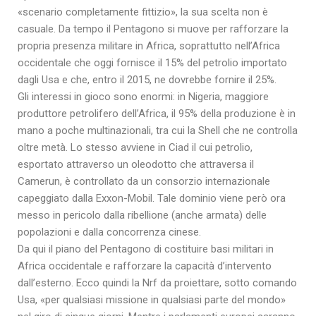
«scenario completamente fittizio», la sua scelta non è
casuale. Da tempo il Pentagono si muove per rafforzare la
propria presenza militare in Africa, soprattutto nell’Africa
occidentale che oggi fornisce il 15% del petrolio importato
dagli Usa e che, entro il 2015, ne dovrebbe fornire il 25%.
Gli interessi in gioco sono enormi: in Nigeria, maggiore
produttore petrolifero dell’Africa, il 95% della produzione è in
mano a poche multinazionali, tra cui la Shell che ne controlla
oltre metà. Lo stesso avviene in Ciad il cui petrolio,
esportato attraverso un oleodotto che attraversa il
Camerun, è controllato da un consorzio internazionale
capeggiato dalla Exxon-Mobil. Tale dominio viene però ora
messo in pericolo dalla ribellione (anche armata) delle
popolazioni e dalla concorrenza cinese.
Da qui il piano del Pentagono di costituire basi militari in
Africa occidentale e rafforzare la capacità d’intervento
dall’esterno. Ecco quindi la Nrf da proiettare, sotto comando
Usa, «per qualsiasi missione in qualsiasi parte del mondo»