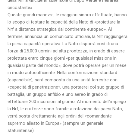
della Nrf a «incidenti sulle isole di Capo Verde e nell’area
circostante».
Queste grandi manovre, le maggiori sinora effettuate, hanno
lo scopo di testare la capacità della Nato di «proiettare la
Nrf a distanza strategica dal continente europeo». Al
termine, annuncia un comunicato ufficiale, la Nrf raggiungerà
la piena capacità operativa. La Nato disporrà così di una
forza di 25.000 uomini ad alta prontezza, in grado di essere
proiettata entro cinque giorni «per qualsiasi missione in
qualsiasi parte del mondo», dove potrà operare per un mese
in modo autosufficiente. Nella conformazione standard
(espandibile), sarà composta da una unità terrestre con
«capacità di penetrazione», una portaerei col suo gruppo di
battaglia, un gruppo anfibio e uno aereo in grado di
effettuare 200 incursioni al giorno. Al momento dell’impiego
la Nrf, le cui forze sono fornite a rotazione dai paesi Nato,
verrà posta direttamente agli ordini del «comandante
supremo alleato in Europa» (sempre un generale
statunitense).