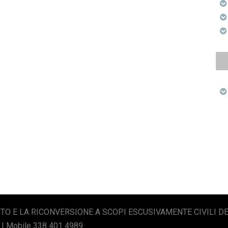
O E LA RICONVERSIONE A SCOPI ESCUSIVAMENTE CIVILI D
 | Mobile 338 401 4989