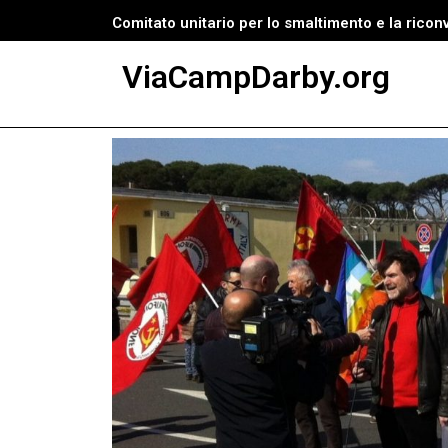
Comitato unitario per lo smaltimento e la ricon
Vai
ViaCampDarby.org
al
contenuto