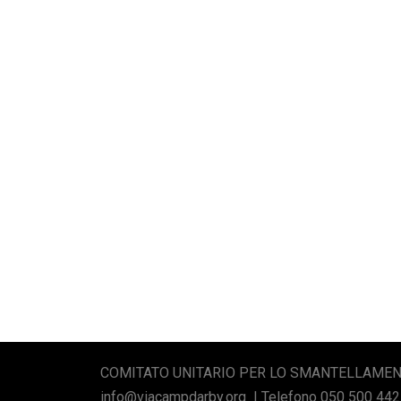
COMITATO UNITARIO PER LO SMANTELLAMENT
info@viacampdarby.org | Telefono 050 500 442