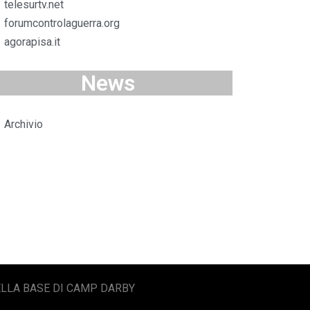
telesurtv.net
forumcontrolaguerra.org
agorapisa.it
News
Archivio
ELLA BASE DI CAMP DARBY