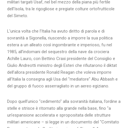
militari targati Usaf, nel bel mezzo della piana più fertile
dell’Isola, tra le rigogliose e pregiate colture ortofrutticole
del Simeto.
L’unica volta che l’Italia ha avuto diritto di parola e di
sovranità a Sigonella, riuscendo a imporre la sua politica
estera a un alleato così ingombrante e imperioso, fu nel
1985, all’indomani del sequestro della nave da crociera
Achille Lauro, con Bettino Craxi presidente del Consiglio e
Giulio Andreotti ministro degli Esteri che rifiutarono il diktat
dell’allora presidente Ronald Reagan che voleva imporre
all’Italia la consegna agli Usa del "mediatore" Abu Abbash e
del gruppo di fuoco asserragliato in un aereo egiziano.
Dopo quell’unico "cedimento" alla sovranità italiana, l’ordine a
stelle e strisce è ritornato alla grande nella base, fino "a
un’espansione accelerata e spropositata delle strutture
militari americane – si legge in un documento del "Comitato