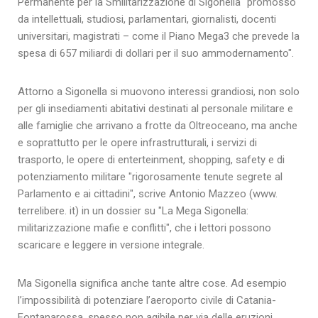
Permanente per la Smilitarizzazione di Sigonella" promosso
da intellettuali, studiosi, parlamentari, giornalisti, docenti
universitari, magistrati – come il Piano Mega3 che prevede la
spesa di 657 miliardi di dollari per il suo ammodernamento".
Attorno a Sigonella si muovono interessi grandiosi, non solo
per gli insediamenti abitativi destinati al personale militare e
alle famiglie che arrivano a frotte da Oltreoceano, ma anche
e soprattutto per le opere infrastrutturali, i servizi di
trasporto, le opere di enterteinment, shopping, safety e di
potenziamento militare "rigorosamente tenute segrete al
Parlamento e ai cittadini", scrive Antonio Mazzeo (www.
terrelibere. it) in un dossier su "La Mega Sigonella:
militarizzazione mafie e conflitti", che i lettori possono
scaricare e leggere in versione integrale.
Ma Sigonella significa anche tante altre cose. Ad esempio
l’impossibilità di potenziare l’aeroporto civile di Catania-
Fontanarossa, spesso non agibile per via delle eruzioni