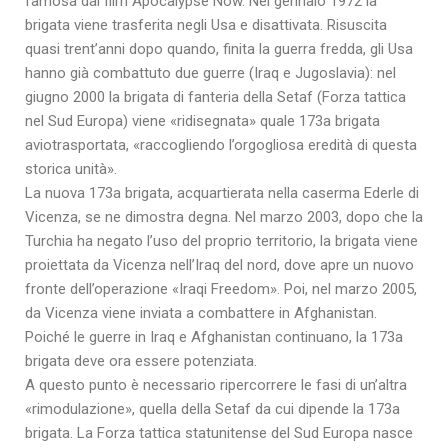
famosa dal film Apocalypse Now. Nel gennaio 1972 la
brigata viene trasferita negli Usa e disattivata. Risuscita
quasi trent’anni dopo quando, finita la guerra fredda, gli Usa
hanno già combattuto due guerre (Iraq e Jugoslavia): nel
giugno 2000 la brigata di fanteria della Setaf (Forza tattica
nel Sud Europa) viene «ridisegnata» quale 173a brigata
aviotrasportata, «raccogliendo l’orgogliosa eredità di questa
storica unità».
La nuova 173a brigata, acquartierata nella caserma Ederle di
Vicenza, se ne dimostra degna. Nel marzo 2003, dopo che la
Turchia ha negato l’uso del proprio territorio, la brigata viene
proiettata da Vicenza nell’Iraq del nord, dove apre un nuovo
fronte dell’operazione «Iraqi Freedom». Poi, nel marzo 2005,
da Vicenza viene inviata a combattere in Afghanistan.
Poiché le guerre in Iraq e Afghanistan continuano, la 173a
brigata deve ora essere potenziata.
A questo punto è necessario ripercorrere le fasi di un’altra
«rimodulazione», quella della Setaf da cui dipende la 173a
brigata. La Forza tattica statunitense del Sud Europa nasce