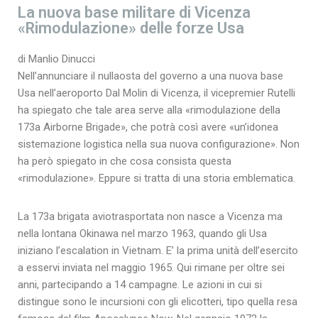
La nuova base militare di Vicenza
«Rimodulazione» delle forze Usa
di Manlio Dinucci
Nell’annunciare il nullaosta del governo a una nuova base
Usa nell’aeroporto Dal Molin di Vicenza, il vicepremier Rutelli
ha spiegato che tale area serve alla «rimodulazione della
173a Airborne Brigade», che potrà così avere «un’idonea
sistemazione logistica nella sua nuova configurazione». Non
ha però spiegato in che cosa consista questa
«rimodulazione». Eppure si tratta di una storia emblematica.
La 173a brigata aviotrasportata non nasce a Vicenza ma
nella lontana Okinawa nel marzo 1963, quando gli Usa
iniziano l’escalation in Vietnam. E’ la prima unità dell’esercito
a esservi inviata nel maggio 1965. Qui rimane per oltre sei
anni, partecipando a 14 campagne. Le azioni in cui si
distingue sono le incursioni con gli elicotteri, tipo quella resa