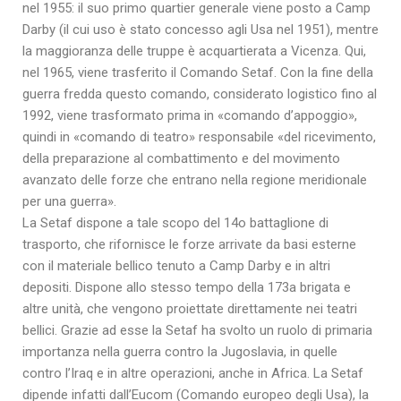
nel 1955: il suo primo quartier generale viene posto a Camp
Darby (il cui uso è stato concesso agli Usa nel 1951), mentre
la maggioranza delle truppe è acquartierata a Vicenza. Qui,
nel 1965, viene trasferito il Comando Setaf. Con la fine della
guerra fredda questo comando, considerato logistico fino al
1992, viene trasformato prima in «comando d’appoggio»,
quindi in «comando di teatro» responsabile «del ricevimento,
della preparazione al combattimento e del movimento
avanzato delle forze che entrano nella regione meridionale
per una guerra».
La Setaf dispone a tale scopo del 14o battaglione di
trasporto, che rifornisce le forze arrivate da basi esterne
con il materiale bellico tenuto a Camp Darby e in altri
depositi. Dispone allo stesso tempo della 173a brigata e
altre unità, che vengono proiettate direttamente nei teatri
bellici. Grazie ad esse la Setaf ha svolto un ruolo di primaria
importanza nella guerra contro la Jugoslavia, in quelle
contro l’Iraq e in altre operazioni, anche in Africa. La Setaf
dipende infatti dall’Eucom (Comando europeo degli Usa), la