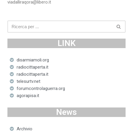
viadalliraqora@libero.it
LINK
disarmiamoli.org
radiocittaperta.it
radiocittaperta.it
telesurtv.net
forumcontrolaguerra.org
agorapisa.it
News
Archivio