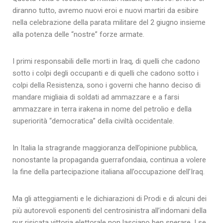
diranno tutto, avremo nuovi eroi e nuovi martiri da esibire
nella celebrazione della parata militare del 2 giugno insieme
alla potenza delle “nostre” forze armate.
I primi responsabili delle morti in Iraq, di quelli che cadono
sotto i colpi degli occupanti e di quelli che cadono sotto i
colpi della Resistenza, sono i governi che hanno deciso di
mandare migliaia di soldati ad ammazzare e a farsi
ammazzare in terra irakena in nome del petrolio e della
superiorità “democratica” della civiltà occidentale.
In Italia la stragrande maggioranza dell’opinione pubblica,
nonostante la propaganda guerrafondaia, continua a volere
la fine della partecipazione italiana all’occupazione dell’Iraq.
Ma gli atteggiamenti e le dichiarazioni di Prodi e di alcuni dei
più autorevoli esponenti del centrosinistra all’indomani della
pur risicata vittoria elettorale non lasciano ben sperare. I se