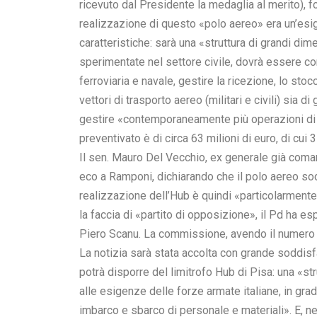
ricevuto dal Presidente la medaglia al merito), 
realizzazione di questo «polo aereo» era un’esig
caratteristiche: sarà una «struttura di grandi dim
sperimentate nel settore civile, dovrà essere co
ferroviaria e navale, gestire la ricezione, lo sto
vettori di trasporto aereo (militari e civili) sia 
gestire «contemporaneamente più operazioni di i
preventivato è di circa 63 milioni di euro, di cui 3
Il sen. Mauro Del Vecchio, ex generale già coman
eco a Ramponi, dichiarando che il polo aereo sod
realizzazione dell’Hub è quindi «particolarmente 
la faccia di «partito di opposizione», il Pd ha 
Piero Scanu. La commissione, avendo il numero 
La notizia sarà stata accolta con grande soddi
potrà disporre del limitrofo Hub di Pisa: una «st
alle esigenze delle forze armate italiane, in gr
imbarco e sbarco di personale e materiali». E, nell