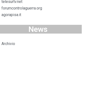
telesurtv.net
forumcontrolaguerra.org
agorapisa.it
News
Archivio