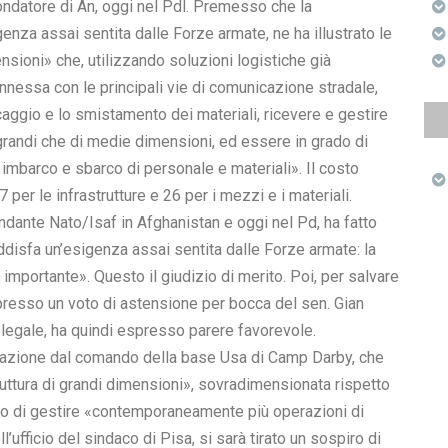
fondatore di An, oggi nel Pdl. Premesso che la
enza assai sentita dalle Forze armate, ne ha illustrato le
ensioni» che, utilizzando soluzioni logistiche già
nnessa con le principali vie di comunicazione stradale,
ccaggio e lo smistamento dei materiali, ricevere e gestire
di grandi che di medie dimensioni, ed essere in grado di
mbarco e sbarco di personale e materiali». Il costo
7 per le infrastrutture e 26 per i mezzi e i materiali.
dante Nato/Isaf in Afghanistan e oggi nel Pd, ha fatto
disfa un’esigenza assai sentita dalle Forze armate: la
importante». Questo il giudizio di merito. Poi, per salvare
espresso un voto di astensione per bocca del sen. Gian
legale, ha quindi espresso parere favorevole.
sfazione dal comando della base Usa di Camp Darby, che
ruttura di grandi dimensioni», sovradimensionata rispetto
ado di gestire «contemporaneamente più operazioni di
’ufficio del sindaco di Pisa, si sarà tirato un sospiro di