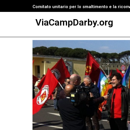
Comitato unitario per lo smaltimento e la ricon
Vai
ViaCampDarby.org
al
contenuto