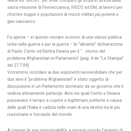
veline ed “escort” per levar compatti gli scudi in difesa della
sacra missione di Finmeccanica, IVECO ed ENI, al lavoro per
rifornire truppe e popolazioni di mezzi militari più potenti e
gas caucasico.
Fa specie – in questo vociare sconcio di una classe politica
unita nella guerra e per la guerra – la “vibrante” dichiarazione
di Paolo Cento ed Elettra Deiana per il “….ritorno del
problema Afghanistan in Parlamento” (pag. 4 de “La Stampa”
del 27.7.09).
Vorremmo ricordare ai due esponenti neovendoliani che per
due anni il “problema Afghanistan” è stato oggetto di
discussione in un Parlamento dominato da un governo che li
vedeva attivamente partecipi. Anni nei quali Cento e Deiana
passavano il tempo a coprire e legittimare politiche a causa
delle quali l’Italia è caduta nelle mani di una destra tra le più
reazionarie e forcaiole del mondo.
A ognuno le sue responsabilità, a nessun popolo l’augurio di